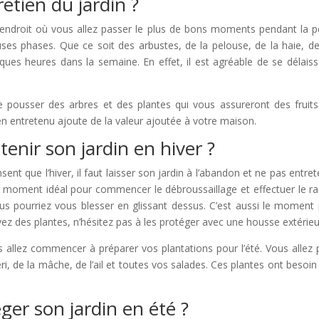
retien du jardin ?
l’endroit où vous allez passer le plus de bons moments pendant la pér
es phases. Que ce soit des arbustes, de la pelouse, de la haie, de
lques heures dans la semaine. En effet, il est agréable de se délaiss
e pousser des arbres et des plantes qui vous assureront des fruits
ien entretenu ajoute de la valeur ajoutée à votre maison.
nir son jardin en hiver ?
nt que l’hiver, il faut laisser son jardin à l’abandon et ne pas entre
 le moment idéal pour commencer le débroussaillage et effectuer le r
ous pourriez vous blesser en glissant dessus. C’est aussi le moment p
vez des plantes, n’hésitez pas à les protéger avec une housse extérieu
us allez commencer à préparer vos plantations pour l’été. Vous all
ri, de la mâche, de l’ail et toutes vos salades. Ces plantes ont beso
r son jardin en été ?