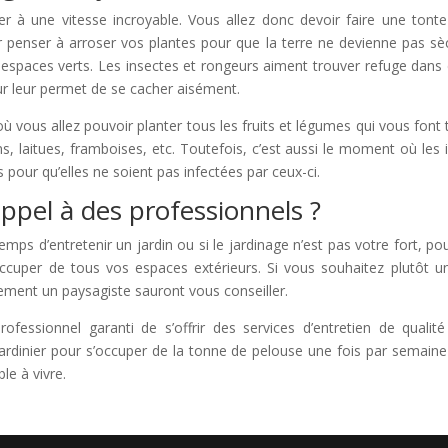
er à une vitesse incroyable. Vous allez donc devoir faire une tont
r penser à arroser vos plantes pour que la terre ne devienne pas sèch
espaces verts. Les insectes et rongeurs aiment trouver refuge dans
ur leur permet de se cacher aisément.
ù vous allez pouvoir planter tous les fruits et légumes qui vous font t
ons, laitues, framboises, etc. Toutefois, c’est aussi le moment où les
es pour qu’elles ne soient pas infectées par ceux-ci.
appel à des professionnels ?
emps d’entretenir un jardin ou si le jardinage n’est pas votre fort, po
s’occuper de tous vos espaces extérieurs. Si vous souhaitez plutôt
tement un paysagiste sauront vous conseiller.
ofessionnel garanti de s’offrir des services d’entretien de qualit
ardinier pour s’occuper de la tonne de pelouse une fois par semain
le à vivre.