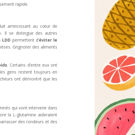
ssement rapide.
oduit amincissant au cœur de
. Il se distingue des autres
s
LDD
permettent d’
éviter le
èses. Grignoter des aliments
oids
. Certains d’entre eux ont
les gens restent toujours en
rcheurs ont démontré que les
inés qui vont intervenir dans
ore la L-glutamine aideraient
ébarrasser des rondeurs et des