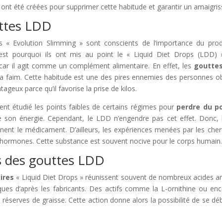
ont été créées pour supprimer cette habitude et garantir un amaigri
uttes LDD
es « Evolution Slimming » sont conscients de l’importance du pr
st pourquoi ils ont mis au point le « Liquid Diet Drops (LDD) »
ar il agit comme un complément alimentaire. En effet, les
goutte
a faim. Cette habitude est une des pires ennemies des personnes ob
tageux parce qu’il favorise la prise de kilos.
ent étudié les points faibles de certains régimes pour
perdre du p
de son énergie. Cependant, le LDD n’engendre pas cet effet. Donc, 
nent le médicament. D’ailleurs, les expériences menées par les che
hormones. Cette substance est souvent nocive pour le corps humain.
 des gouttes LDD
ires
« Liquid Diet Drops » réunissent souvent de nombreux acides am
ques d’après les fabricants. Des actifs comme la L-ornithine ou enc
 réserves de graisse. Cette action donne alors la possibilité de se d