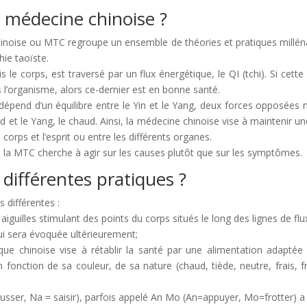
a médecine chinoise ?
hinoise ou MTC regroupe un ensemble de théories et pratiques millé
hie taoïste.
s le corps, est traversé par un flux énergétique, le QI (tchi). Si cette
s l’organisme, alors ce-dernier est en bonne santé.
épend d’un équilibre entre le Yin et le Yang, deux forces opposées
d et le Yang, le chaud. Ainsi, la médecine chinoise vise à maintenir u
le corps et l’esprit ou entre les différents organes.
la MTC cherche à agir sur les causes plutôt que sur les symptômes.
 différentes pratiques ?
différentes :
s aiguilles stimulant des points du corps situés le long des lignes de fl
i sera évoquée ultérieurement;
ique chinoise vise à rétablir la santé par une alimentation adapté
 fonction de sa couleur, de sa nature (chaud, tiède, neutre, frais, f
sser, Na = saisir), parfois appelé An Mo (An=appuyer, Mo=frotter) a 