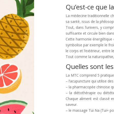
Qu’est-ce que l
La médecine traditionnelle c
sa santé, issus de la philosop
Tout, dans l’univers, y compri
suffisante et circule bien dan
Cette harmonie énergétique d
symbolise par exemple le froi
le corps et l’extérieur, entre 
Tout comme la naturopathie, 
Quelles sont les
La MTC comprend 5 pratiques 
– l’acupuncture qui utilise de
– la pharmacopée chinoise qu
– la diétothérapie ou diétét
Chaque aliment est classé en
saveur.
– le massage Tui Na (Tui= pou