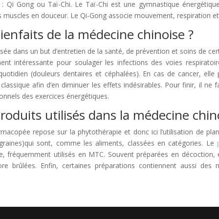
s : Qi Gong ou Taï-Chi. Le Taï-Chi est une gymnastique énergéti
des muscles en douceur. Le Qi-Gong associe mouvement, respiration et
ienfaits de la médecine chinoise ?
isée dans un but d’entretien de la santé, de prévention et soins de c
ent intéressante pour soulager les infections des voies respiratoi
uotidien (douleurs dentaires et céphalées). En cas de cancer, elle
assique afin d’en diminuer les effets indésirables. Pour finir, il ne 
nnels des exercices énergétiques.
roduits utilisés dans la médecine chin
acopée repose sur la phytothérapie et donc ici l’utilisation de plante
graines)qui sont, comme les aliments, classées en catégories. Le
le, fréquemment utilisés en MTC. Souvent préparées en décoction, 
e brûlées. Enfin, certaines préparations contiennent aussi des