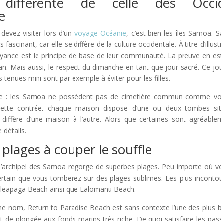
différente de celle des Occi
e
devez visiter lors d’un
voyage Océanie
, c’est bien les îles Samoa. S
ès fascinant, car elle se diffère de la culture occidentale. À titre d’ill
croyance est le principe de base de leur communauté. La preuve en 
oan. Mais aussi, le respect du dimanche en tant que jour sacré. Ce jou
 tenues mini sont par exemple à éviter pour les filles.
nte : les Samoa ne possèdent pas de cimetière commun comme vou
 cette contrée, chaque maison dispose d’une ou deux tombes sit
 diffère d’une maison à l’autre. Alors que certaines sont agréable
 détails.
plages à couper le souffle
, l’archipel des Samoa regorge de superbes plages. Peu importe où vo
certain que vous tomberez sur des plages sublimes. Les plus incont
Saleapaga Beach ainsi que Lalomanu Beach.
e nom, Return to Paradise Beach est sans contexte l’une des plus b
ot de plongée aux fonds marins très riche. De quoi satisfaire les pa