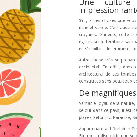
Une culture 
impressionnant
S’il y a des choses que vous 
riche et variée. C’est aussi tr
croyants. D’ailleurs, cette 
églises sur le territoire sam
en s’habillant décemment. Les
Autre chose très surprena
occidental. En effet, dans
architectural de ces tombes
construites sans beaucoup de
De magnifiques 
Véritable joyau de la nature
séjour dans ce pays, il est 
plages Return to Paradise, 
Appartenant à l’hôtel du mêm
Elle met à disposition un sp