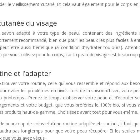
er le vieillissement cutané. Et cela vaut également pour le corps en
 cutanée du visage
 savon adapté à votre type de peau, contenant des ingrédients 
fortement recommandé, bien que pour les peaux les plus faciles à entr
eut être aussi bénéfique (à condition d’hydrater toujours). Attenti
que vous utilisez pour le corps, car la peau du visage est beaucoup 
tine et l’adapter
e trouver votre routine, celle qui vous ressemble et répond aux besoi
our éviter les problèmes en hiver. Lors de la saison d’hiver, votre 
rintemps ! Prenez le temps d’observer votre peau et d’écouter ses
gements et votre budget, que vous préfériez le 100% bio, si vous ai
les produits haut-de-gamme. Choisissez avant tout pour vous-même.
 de beaucoup de soins et d’une routine adaptée et, surtout, il faut que
e faudra pas longtemps pour que votre peau récupère. Et les seules
 que vous avez vécus.