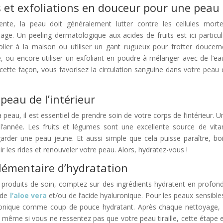
et exfoliations en douceur pour une peau 
ente, la peau doit généralement lutter contre les cellules mort
e. Un peeling dermatologique aux acides de fruits est ici parti
lier à la maison ou utiliser un gant rugueux pour frotter douc
e, ou encore utiliser un exfoliant en poudre à mélanger avec de l’eau
 cette façon, vous favorisez la circulation sanguine dans votre peau 
 peau de l’intérieur
la peau, il est essentiel de prendre soin de votre corps de l’intérieur
’année. Les fruits et légumes sont une excellente source de vita
garder une peau jeune. Et aussi simple que cela puisse paraître, b
 les rides et renouveler votre peau. Alors, hydratez-vous !
lémentaire d’hydratation
 produits de soin, comptez sur des ingrédients hydratent en profon
 de
l’aloe vera
et/ou de l’acide hyaluronique. Pour les peaux sensibles
ronique comme coup de pouce hydratant. Après chaque nettoyage, et
, même si vous ne ressentez pas que votre peau tiraille, cette étape 