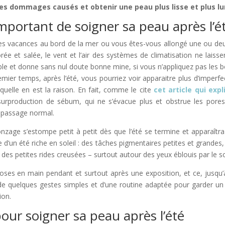
les dommages causés et obtenir une peau plus lisse et plus l
mportant de soigner sa peau après l’ét
s vacances au bord de la mer ou vous êtes-vous allongé une ou deux
lorée et salée, le vent et l’air des systèmes de climatisation ne lais
éable et donne sans nul doute bonne mine, si vous n’appliquez pas les 
mier temps, après l’été, vous pourriez voir apparaitre plus d’imperf
elle en est la raison. En fait, comme le cite
cet article qui expl
a surproduction de sébum, qui ne s’évacue plus et obstrue les pores
 passage normal.
nzage s’estompe petit à petit dès que l’été se termine et apparaîtra
 d’un été riche en soleil : des tâches pigmentaires petites et grand
des petites rides creusées – surtout autour des yeux éblouis par le sol
oses en main pendant et surtout après une exposition, et ce, jusqu’à 
 de quelques gestes simples et d’une routine adaptée pour garder un t
ion.
our soigner sa peau après l’été