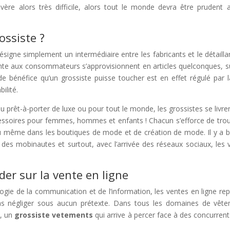
’avère alors très difficile, alors tout le monde devra être pruden
ossiste ?
signe simplement un intermédiaire entre les fabricants et le détaillan
nte aux consommateurs s’approvisionnent en articles quelconques, s
de bénéfice qu’un grossiste puisse toucher est en effet régulé par 
bilité.
u prêt-à-porter de luxe ou pour tout le monde, les grossistes se livr
cessoires pour femmes, hommes et enfants ! Chacun s’efforce de trou
même dans les boutiques de mode et de création de mode. Il y a bea
 des mobinautes et surtout, avec l’arrivée des réseaux sociaux, les 
der sur la vente en ligne
logie de la communication et de l’information, les ventes en ligne r
pas négliger sous aucun prétexte. Dans tous les domaines de vête
, un
grossiste vetements
qui arrive à percer face à des concurren