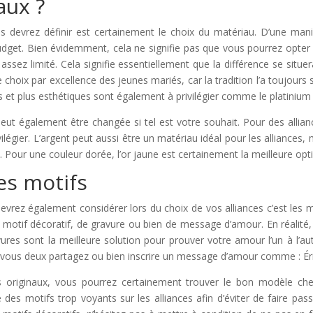
aux ?
 devrez définir est certainement le choix du matériau. D’une mani
udget. Bien évidemment, cela ne signifie pas que vous pourrez opte
assez limité. Cela signifie essentiellement que la différence se situe
t le choix par excellence des jeunes mariés, car la tradition l’a toujour
 et plus esthétiques sont également à privilégier comme le platinium
eut également être changée si tel est votre souhait. Pour des allianc
ilégier. L’argent peut aussi être un matériau idéal pour les alliances, m
. Pour une couleur dorée, l’or jaune est certainement la meilleure opt
les motifs
rez également considérer lors du choix de vos alliances c’est les mot
 de motif décoratif, de gravure ou bien de message d’amour. En réalit
res sont la meilleure solution pour prouver votre amour l’un à l’aut
 vous deux partagez ou bien inscrire un message d’amour comme : Éric 
 originaux, vous pourrez certainement trouver le bon modèle chez 
 des motifs trop voyants sur les alliances afin d’éviter de faire pas