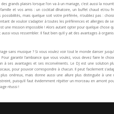
des grands plaisirs lorsque l’on va à un mariage, c’est aussi la nourri
 famille et vos amis : un cocktail dînatoire, un buffet chaud et/ou 
rs possibilités, mais quelque soit votre préférée, n’oubliez pas : cho
 tentant de vouloir s’adapter à toutes les préférences et allergies de se
st une mission impossible ! Alors autant opter pour quelque chose qu
it aussi vous ressembler. Il faut bien qu’il y ait des avantages à organi
J
age sans musique ? Si vous voulez voir tout le monde danser jusqu’au 
! Pour garantir l’ambiance que vous voulez, vous devez faire le choi
n à ses avantages et ses inconvénients. Le DJ est une solution plu
icaux, pour pouvoir correspondre à chacun. Il peut facilement s’adap
plus onéreux, mais donne aussi une allure plus distinguée à une ré
estreint, puisqu’il faut évidemment répéter un morceau en amont pou
age réussi !