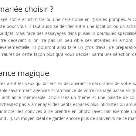
ariée choisir ?
iage sobre et intimiste ou une cérémonie en grandes pompes. Aucu
ite pour vous. Il faut aussi se décider entre une location ou un acha
 budget. Mais faire des essayages dans plusieurs boutiques spécial
tre décevant si on n’a pas un peu ciblé ses attentes en amont. 
vénementielle, ils pourront ainsi faire un gros travail de préparatio
 n’aurez de cette façon plus qu’à vous décider parmi une sélection 
ance magique
és aient les yeux qui brillent en découvrant la décoration de votre s
 table savamment agencée ? L’ambiance de votre mariage passe en gra
une ambiance mémorable. Choisissez un thème et une palette de coul
. N’hésitez pas à aménager des petits espaces plus intimistes ou amu
ur inciter les convives à se prendre en photo (avec par exemple un
fond …). Un moyen idéal de garder encore plus de souvenirs de ce mari