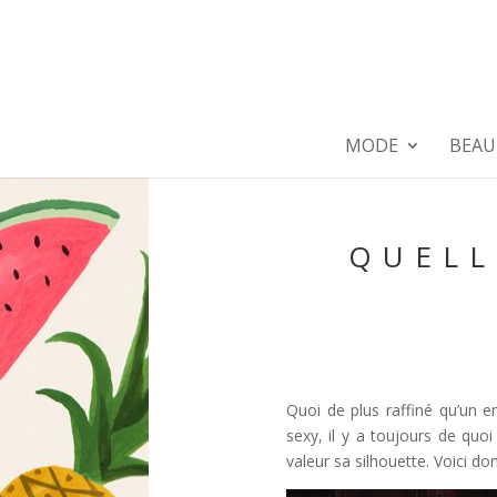
MODE
BEAU
QUELL
Quoi de plus raffiné qu’un e
sexy, il y a toujours de quoi
valeur sa silhouette. Voici do