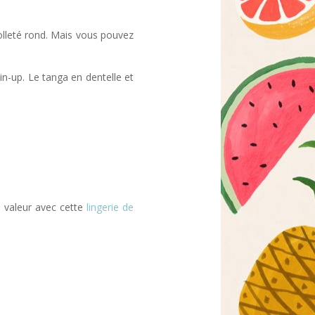
écolleté rond. Mais vous pouvez
Pin-up. Le tanga en dentelle et
n valeur avec cette
lingerie de