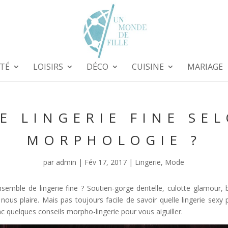
TÉ
LOISIRS
DÉCO
CUISINE
MARIAGE
E LINGERIE FINE SE
MORPHOLOGIE ?
par
admin
|
Fév 17, 2017
|
Lingerie
,
Mode
nsemble de lingerie fine ? Soutien-gorge dentelle, culotte glamour,
 nous plaire. Mais pas toujours facile de savoir quelle lingerie sexy
nc quelques conseils morpho-lingerie pour vous aiguiller.