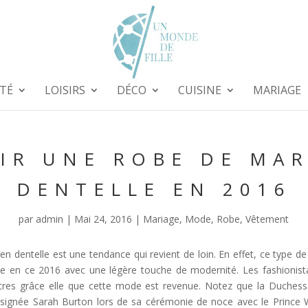
TÉ
LOISIRS
DÉCO
CUISINE
MARIAGE
RIR UNE ROBE DE MAR
DENTELLE EN 2016
par
admin
|
Mai 24, 2016
|
Mariage
,
Mode
,
Robe
,
Vêtement
en dentelle est une tendance qui revient de loin. En effet, ce type d
ce en ce 2016 avec une légère touche de modernité. Les fashionis
utres grâce elle que cette mode est revenue. Notez que la Duches
signée Sarah Burton lors de sa cérémonie de noce avec le Prince Wi