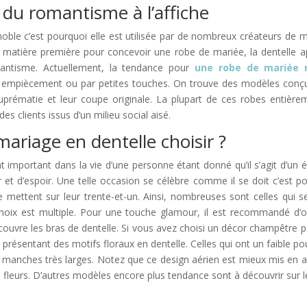
 du romantisme à l’affiche
noble c’est pourquoi elle est utilisée par de nombreux créateurs de 
 matière première pour concevoir une robe de mariée, la dentelle a
antisme. Actuellement, la tendance pour
une robe de mariée 
r empiècement ou par petites touches. On trouve des modèles conçu
suprématie et leur coupe originale. La plupart de ces robes entièr
s clients issus d’un milieu social aisé.
ariage en dentelle choisir ?
important dans la vie d’une personne étant donné qu’il s’agit d’un 
et d’espoir. Une telle occasion se célèbre comme il se doit c’est pou
 mettent sur leur trente-et-un. Ainsi, nombreuses sont celles qui 
choix est multiple. Pour une touche glamour, il est recommandé d’o
 couvre les bras de dentelle. Si vous avez choisi un décor champêtre 
résentant des motifs floraux en dentelle. Celles qui ont un faible p
manches très larges. Notez que ce design aérien est mieux mis en av
 fleurs. D’autres modèles encore plus tendance sont à découvrir sur 