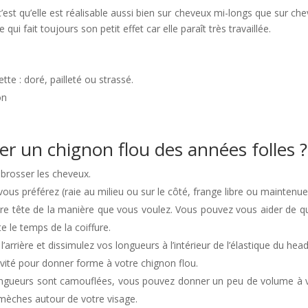
’est qu’elle est réalisable aussi bien sur cheveux mi-longs que sur che
re qui fait toujours son petit effet car elle paraît très travaillée.
tte : doré, pailleté ou strassé.
on
r un chignon flou des années folles ?
rosser les cheveux.
vous préférez (raie au milieu ou sur le côté, frange libre ou maintenue
re tête de la manière que vous voulez. Vous pouvez vous aider de qu
e le temps de la coiffure.
arrière et dissimulez vos longueurs à l’intérieur de l’élastique du hea
ivité pour donner forme à votre chignon flou.
ongueurs sont camouflées, vous pouvez donner un peu de volume à vo
mèches autour de votre visage.