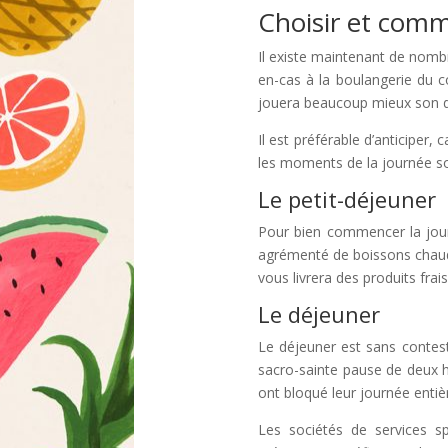
Choisir et comm
Il existe maintenant de nom
en-cas à la boulangerie du co
jouera beaucoup mieux son dou
Il est préférable d’anticiper,
les moments de la journée son
Le petit-déjeuner
Pour bien commencer la journ
agrémenté de boissons chaudes,
vous livrera des produits frai
Le déjeuner
Le déjeuner est sans contest
sacro-sainte pause de deux h
ont bloqué leur journée entiè
Les sociétés de services s