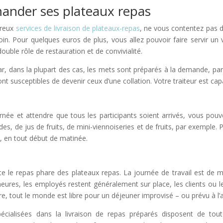
ander ses plateaux repas
breux
services de livraison de plateaux-repas
, ne vous contentez pas d
in. Pour quelques euros de plus, vous allez pouvoir faire servir un v
ble rôle de restauration et de convivialité.
 car, dans la plupart des cas, les mets sont préparés à la demande, par
t susceptibles de devenir ceux d’une collation. Votre traiteur est cap
ée et attendre que tous les participants soient arrivés, vous pouve
 de jus de fruits, de mini-viennoiseries et de fruits, par exemple. Pr
s, en tout début de matinée.
e le repas phare des plateaux repas. La journée de travail est de 
eures, les employés restent généralement sur place, les clients ou le
re, tout le monde est libre pour un déjeuner improvisé – ou prévu à l’
pécialisées dans la livraison de repas préparés disposent de tou