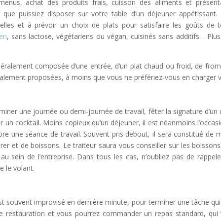
 menus, achat des produits frais, cuisson des aliments et présent
 que puissiez disposer sur votre table d’un déjeuner appétissant
uelles et à prévoir un choix de plats pour satisfaire les goûts de 
ten
, sans lactose, végétariens ou végan, cuisinés sans additifs… Plus v
éralement composée d’une entrée, d’un plat chaud ou froid, de froma
alement proposées, à moins que vous ne préfériez-vous en charger
erminer une journée ou demi-journée de travail, fêter la signature d’u
r un cocktail. Moins copieux qu’un déjeuner, il est néanmoins l’occas
lore une séance de travail. Souvent pris debout, il sera constitué de
orer et de boissons. Le traiteur saura vous conseiller sur les boissons
 sein de l’entreprise. Dans tous les cas, n’oubliez pas de rappele
e le volant.
 est souvent improvisé en dernière minute, pour terminer une tâche qui
 de restauration et vous pourrez commander un repas standard, qui 