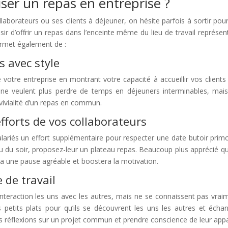
ser un repas en entreprise ?
laborateurs ou ses clients à déjeuner, on hésite parfois à sortir pour
sir d’offrir un repas dans l’enceinte même du lieu de travail représ
ermet également de :
s avec style
tre entreprise en montrant votre capacité à accueillir vos clients 
ne veulent plus perdre de temps en déjeuners interminables, mais
vivialité d’un repas en commun.
fforts de vos collaborateurs
riés un effort supplémentaire pour respecter une date butoir primord
 ou du soir, proposez-leur un plateau repas. Beaucoup plus apprécié q
ra une pause agréable et boostera la motivation.
 de travail
nteraction les uns avec les autres, mais ne se connaissent pas vraim
petits plats pour qu’ils se découvrent les uns les autres et échan
rs réflexions sur un projet commun et prendre conscience de leur app